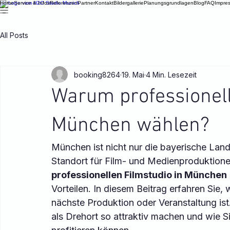
Home
Service & Infos
Referenzen
Partner
Kontakt
Bildergallerie
Planungsgrundlagen
Blog
FAQ
Impre
All Posts
booking8264
19. Mai
4 Min. Lesezeit
Warum professionell
München wählen?
München ist nicht nur die bayerische Lan
Standort für Film- und Medienproduktion
professionellen Filmstudio in München
Vorteilen. In diesem Beitrag erfahren Sie,
nächste Produktion oder Veranstaltung is
als Drehort so attraktiv machen und wie S