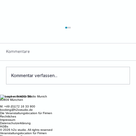
Kommentare
Kommentar verfassen...
Moosacher Strasse 86
Exklusive Veranstaltungsräume München:
80809 München
So wählen Sie den perfekten Raum aus
M. +49 (0)172 16 33 900
booking@h2ostudio.de
Die Veranstaltungslocation für Firmen
Rechtliches
Impressum
Datenschutzerklärung
AGBs
© 2026 h2o studio. All rights reserved
Veranstaltungslocation für Firmen