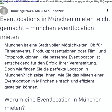
Home
Service & Infos
Referenzen
Partner
Kontakt
Bildergallerie
Planungsgrundlagen
Blog
FAQ
Impre
booking8264
4. Mai
3 Min. Lesezeit
Eventlocations in München mieten leicht
gemacht – münchen eventlocation
mieten
München ist eine Stadt voller Möglichkeiten. Ob für 
Firmenevents, Produktpräsentationen oder Film- und 
Fotoproduktionen – die passende Eventlocation ist 
entscheidend für den Erfolg Ihrer Veranstaltung. 
Doch wie finden Sie die perfekte Location in 
München? Ich zeige Ihnen, wie Sie das Mieten einer 
Eventlocation in München einfach und effizient 
gestalten können.
Warum eine Eventlocation in München 
mieten?